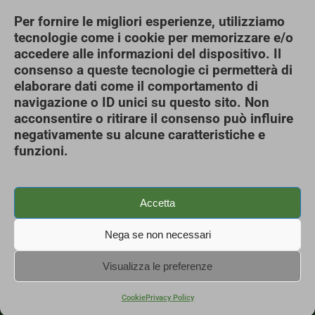
Per fornire le migliori esperienze, utilizziamo
tecnologie come i cookie per memorizzare e/o
accedere alle informazioni del dispositivo. Il
consenso a queste tecnologie ci permetterà di
elaborare dati come il comportamento di
© 2024
SOGEMA GROUP
, ALL RIGHTS RESERVED –
navigazione o ID unici su questo sito. Non
SEDE LEGALE : VIA RODONI, 18 – VILLA GARIBALDI
acconsentire o ritirare il consenso può influire
DI RONCOFERRARO (MN)
negativamente su alcune caratteristiche e
funzioni.
Accetta
Nega se non necessari
Visualizza le preferenze
Cookie
Privacy Policy