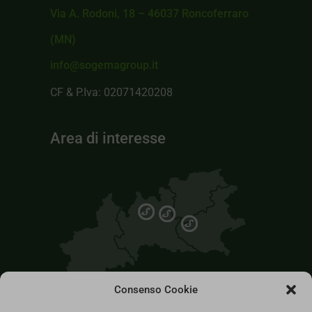
Via A. Rodoni, 18 – 46037 Roncoferraro
(MN)
info@sogemagroup.it
CF & P.Iva: 02071420208
Area di interesse
Consenso Cookie